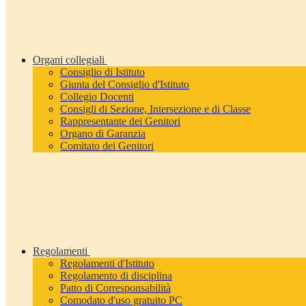
Organi collegiali
Consiglio di Istituto
Giunta del Consiglio d'Istituto
Collegio Docenti
Consigli di Sezione, Intersezione e di Classe
Rappresentante dei Genitori
Organo di Garanzia
Comitato dei Genitori
Regolamenti
Regolamenti d'Istituto
Regolamento di disciplina
Patto di Corresponsabilità
Comodato d'uso gratuito PC