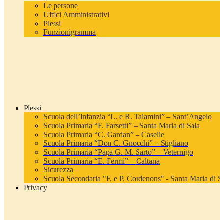
Le persone
Uffici Amministrativi
Plessi
Funzionigramma
Plessi
Scuola dell’Infanzia “L. e R. Talamini” – Sant’Angelo
Scuola Primaria “F. Farsetti” – Santa Maria di Sala
Scuola Primaria “C. Gardan” – Caselle
Scuola Primaria “Don C. Gnocchi” – Stigliano
Scuola Primaria “Papa G. M. Sarto” – Veternigo
Scuola Primaria “E. Fermi” – Caltana
Sicurezza
Scuola Secondaria "F. e P. Cordenons" - Santa Maria di 
Privacy