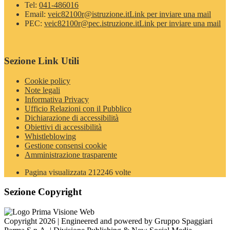
Tel:
041-486016
Email:
veic82100r@istruzione.it
Link per inviare una mail
PEC:
veic82100r@pec.istruzione.it
Link per inviare una mail
Sezione Link Utili
Cookie policy
Note legali
Informativa Privacy
Ufficio Relazioni con il Pubblico
Dichiarazione di accessibilità
Obiettivi di accessibilità
Whistleblowing
Gestione consensi cookie
Amministrazione trasparente
Pagina visualizzata
212246
volte
Sezione Copyright
Copyright 2026 | Engineered and powered by Gruppo Spaggiari