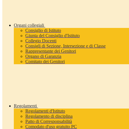
Organi collegiali
Consiglio di Istituto
Giunta del Consiglio d'Istituto
Collegio Docenti
Consigli di Sezione, Intersezione e di Classe
Rappresentante dei Genitori
Organo di Garanzia
Comitato dei Genitori
Regolamenti
Regolamenti d'Istituto
Regolamento di disciplina
Patto di Corresponsabilità
Comodato d'uso gratuito PC