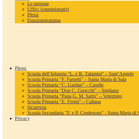
Le persone
Uffici Amministrativi
Plessi
Funzionigramma
Plessi
Scuola dell’Infanzia “L. e R. Talamini” – Sant’Angelo
Scuola Primaria “F. Farsetti” – Santa Maria di Sala
Scuola Primaria “C. Gardan” – Caselle
Scuola Primaria “Don C. Gnocchi” – Stigliano
Scuola Primaria “Papa G. M. Sarto” – Veternigo
Scuola Primaria “E. Fermi” – Caltana
Sicurezza
Scuola Secondaria "F. e P. Cordenons" - Santa Maria di 
Privacy