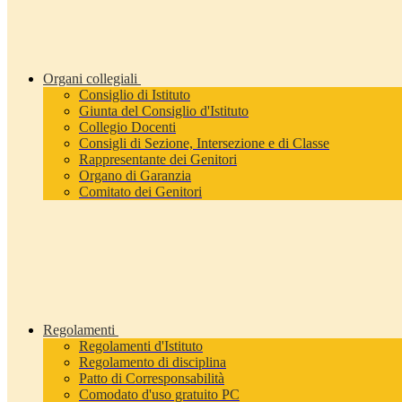
Organi collegiali
Consiglio di Istituto
Giunta del Consiglio d'Istituto
Collegio Docenti
Consigli di Sezione, Intersezione e di Classe
Rappresentante dei Genitori
Organo di Garanzia
Comitato dei Genitori
Regolamenti
Regolamenti d'Istituto
Regolamento di disciplina
Patto di Corresponsabilità
Comodato d'uso gratuito PC