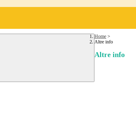
Home
>
Altre info
Altre info