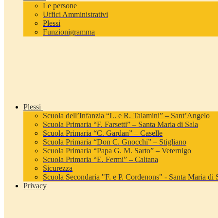
Le persone
Uffici Amministrativi
Plessi
Funzionigramma
Plessi
Scuola dell’Infanzia “L. e R. Talamini” – Sant’Angelo
Scuola Primaria “F. Farsetti” – Santa Maria di Sala
Scuola Primaria “C. Gardan” – Caselle
Scuola Primaria “Don C. Gnocchi” – Stigliano
Scuola Primaria “Papa G. M. Sarto” – Veternigo
Scuola Primaria “E. Fermi” – Caltana
Sicurezza
Scuola Secondaria "F. e P. Cordenons" - Santa Maria di 
Privacy