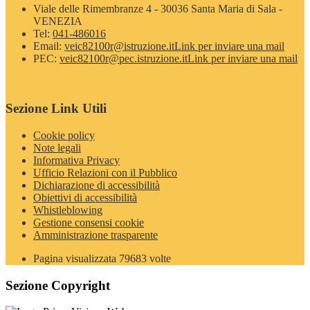
Viale delle Rimembranze 4 - 30036 Santa Maria di Sala -
VENEZIA
Tel:
041-486016
Email:
veic82100r@istruzione.it
Link per inviare una mail
PEC:
veic82100r@pec.istruzione.it
Link per inviare una mail
Sezione Link Utili
Cookie policy
Note legali
Informativa Privacy
Ufficio Relazioni con il Pubblico
Dichiarazione di accessibilità
Obiettivi di accessibilità
Whistleblowing
Gestione consensi cookie
Amministrazione trasparente
Pagina visualizzata
79683
volte
Sezione Copyright