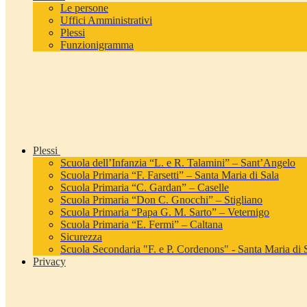
Le persone
Uffici Amministrativi
Plessi
Funzionigramma
Plessi
Scuola dell’Infanzia “L. e R. Talamini” – Sant’Angelo
Scuola Primaria “F. Farsetti” – Santa Maria di Sala
Scuola Primaria “C. Gardan” – Caselle
Scuola Primaria “Don C. Gnocchi” – Stigliano
Scuola Primaria “Papa G. M. Sarto” – Veternigo
Scuola Primaria “E. Fermi” – Caltana
Sicurezza
Scuola Secondaria "F. e P. Cordenons" - Santa Maria di 
Privacy