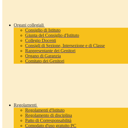
Organi collegiali
Consiglio di Istituto
Giunta del Consiglio d'Istituto
Collegio Docenti
Consigli di Sezione, Intersezione e di Classe
Rappresentante dei Genitori
Organo di Garanzia
Comitato dei Genitori
Regolamenti
Regolamenti d'Istituto
Regolamento di disciplina
Patto di Corresponsabilità
Comodato d'uso gratuito PC