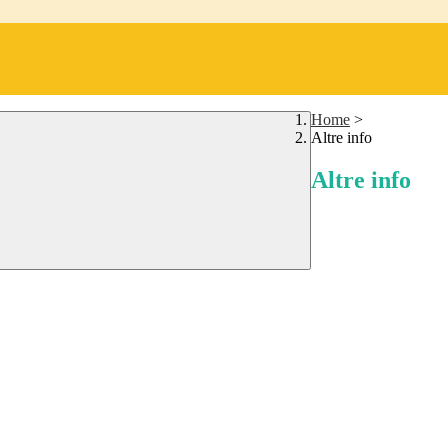
Home
>
Altre info
Altre info