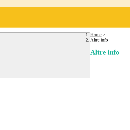
Home
>
Altre info
Altre info