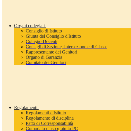
Organi collegiali
Consiglio di Istituto
Giunta del Consiglio d'Istituto
Collegio Docenti
Consigli di Sezione, Intersezione e di Classe
Rappresentante dei Genitori
Organo di Garanzia
Comitato dei Genitori
Regolamenti
Regolamenti d'Istituto
Regolamento di disciplina
Patto di Corresponsabilità
Comodato d'uso gratuito PC