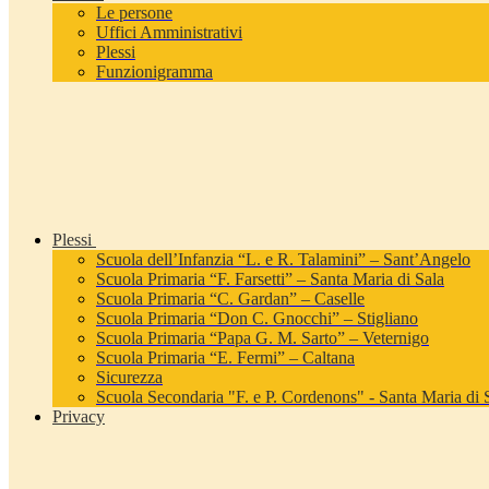
Le persone
Uffici Amministrativi
Plessi
Funzionigramma
Plessi
Scuola dell’Infanzia “L. e R. Talamini” – Sant’Angelo
Scuola Primaria “F. Farsetti” – Santa Maria di Sala
Scuola Primaria “C. Gardan” – Caselle
Scuola Primaria “Don C. Gnocchi” – Stigliano
Scuola Primaria “Papa G. M. Sarto” – Veternigo
Scuola Primaria “E. Fermi” – Caltana
Sicurezza
Scuola Secondaria "F. e P. Cordenons" - Santa Maria di 
Privacy