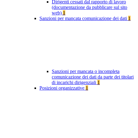
Dirigenti cessati dal rapporto di lavoro
(documentazione da pubblicare sul sito
web)
1
Sanzioni per mancata comunicazione dei dati
1
Sanzioni per mancata o incompleta
comunicazione dei dati da parte dei titolari
di incarichi dirigenziali
1
Posizioni organizzative
1