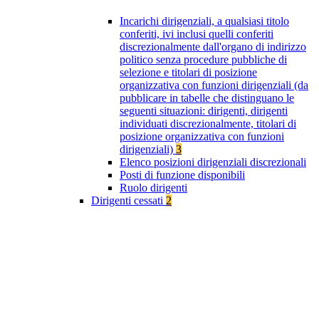
Incarichi dirigenziali, a qualsiasi titolo
conferiti, ivi inclusi quelli conferiti
discrezionalmente dall'organo di indirizzo
politico senza procedure pubbliche di
selezione e titolari di posizione
organizzativa con funzioni dirigenziali (da
pubblicare in tabelle che distinguano le
seguenti situazioni: dirigenti, dirigenti
individuati discrezionalmente, titolari di
posizione organizzativa con funzioni
dirigenziali)
3
Elenco posizioni dirigenziali discrezionali
Posti di funzione disponibili
Ruolo dirigenti
Dirigenti cessati
2