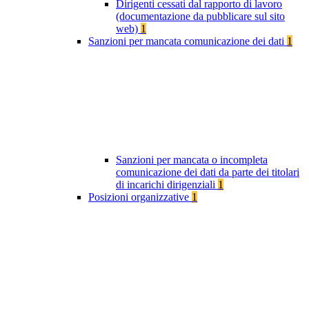
Dirigenti cessati dal rapporto di lavoro
(documentazione da pubblicare sul sito
web)
1
Sanzioni per mancata comunicazione dei dati
1
Sanzioni per mancata o incompleta
comunicazione dei dati da parte dei titolari
di incarichi dirigenziali
1
Posizioni organizzative
1