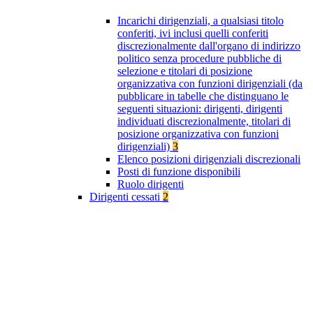
Incarichi dirigenziali, a qualsiasi titolo
conferiti, ivi inclusi quelli conferiti
discrezionalmente dall'organo di indirizzo
politico senza procedure pubbliche di
selezione e titolari di posizione
organizzativa con funzioni dirigenziali (da
pubblicare in tabelle che distinguano le
seguenti situazioni: dirigenti, dirigenti
individuati discrezionalmente, titolari di
posizione organizzativa con funzioni
dirigenziali)
3
Elenco posizioni dirigenziali discrezionali
Posti di funzione disponibili
Ruolo dirigenti
Dirigenti cessati
2