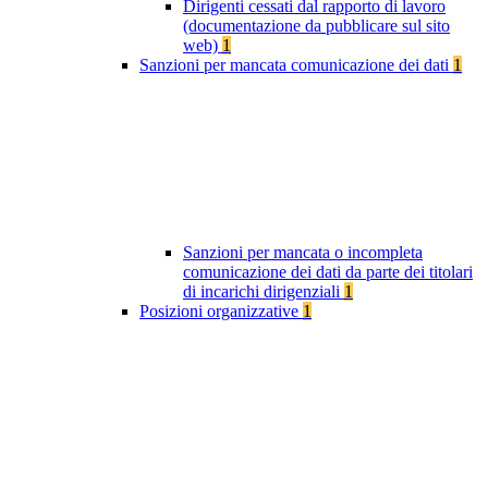
Dirigenti cessati dal rapporto di lavoro
(documentazione da pubblicare sul sito
web)
1
Sanzioni per mancata comunicazione dei dati
1
Sanzioni per mancata o incompleta
comunicazione dei dati da parte dei titolari
di incarichi dirigenziali
1
Posizioni organizzative
1