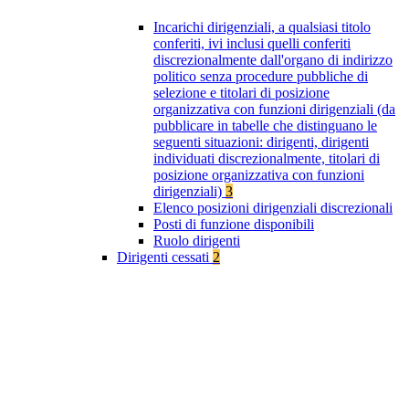
Incarichi dirigenziali, a qualsiasi titolo
conferiti, ivi inclusi quelli conferiti
discrezionalmente dall'organo di indirizzo
politico senza procedure pubbliche di
selezione e titolari di posizione
organizzativa con funzioni dirigenziali (da
pubblicare in tabelle che distinguano le
seguenti situazioni: dirigenti, dirigenti
individuati discrezionalmente, titolari di
posizione organizzativa con funzioni
dirigenziali)
3
Elenco posizioni dirigenziali discrezionali
Posti di funzione disponibili
Ruolo dirigenti
Dirigenti cessati
2