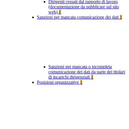
Dirigenti cessati dal rapporto di lavoro
(documentazione da pubblicare sul sito
web)
1
Sanzioni per mancata comunicazione dei dati
1
Sanzioni per mancata o incompleta
comunicazione dei dati da parte dei titolari
di incarichi dirigenziali
1
Posizioni organizzative
1