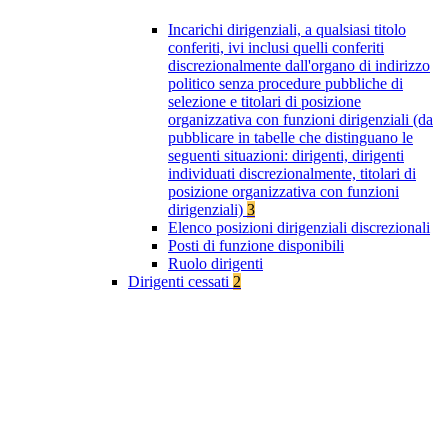
Incarichi dirigenziali, a qualsiasi titolo
conferiti, ivi inclusi quelli conferiti
discrezionalmente dall'organo di indirizzo
politico senza procedure pubbliche di
selezione e titolari di posizione
organizzativa con funzioni dirigenziali (da
pubblicare in tabelle che distinguano le
seguenti situazioni: dirigenti, dirigenti
individuati discrezionalmente, titolari di
posizione organizzativa con funzioni
dirigenziali)
3
Elenco posizioni dirigenziali discrezionali
Posti di funzione disponibili
Ruolo dirigenti
Dirigenti cessati
2