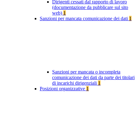
Dirigenti cessati dal rapporto di lavoro
(documentazione da pubblicare sul sito
web)
1
Sanzioni per mancata comunicazione dei dati
1
Sanzioni per mancata o incompleta
comunicazione dei dati da parte dei titolari
di incarichi dirigenziali
1
Posizioni organizzative
1