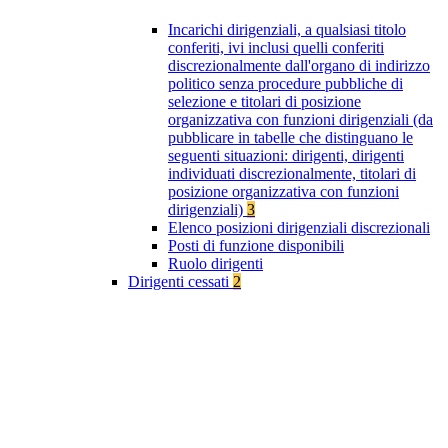
Incarichi dirigenziali, a qualsiasi titolo
conferiti, ivi inclusi quelli conferiti
discrezionalmente dall'organo di indirizzo
politico senza procedure pubbliche di
selezione e titolari di posizione
organizzativa con funzioni dirigenziali (da
pubblicare in tabelle che distinguano le
seguenti situazioni: dirigenti, dirigenti
individuati discrezionalmente, titolari di
posizione organizzativa con funzioni
dirigenziali)
3
Elenco posizioni dirigenziali discrezionali
Posti di funzione disponibili
Ruolo dirigenti
Dirigenti cessati
2