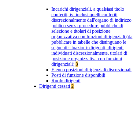
Incarichi dirigenziali, a qualsiasi titolo
conferiti, ivi inclusi quelli conferiti
discrezionalmente dall'organo di indirizzo
politico senza procedure pubbliche di
selezione e titolari di posizione
organizzativa con funzioni dirigenziali (da
pubblicare in tabelle che distinguano le
seguenti situazioni: dirigenti, dirigenti
individuati discrezionalmente, titolari di
posizione organizzativa con funzioni
dirigenziali)
3
Elenco posizioni dirigenziali discrezionali
Posti di funzione disponibili
Ruolo dirigenti
Dirigenti cessati
2