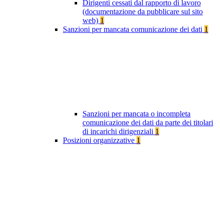
Dirigenti cessati dal rapporto di lavoro
(documentazione da pubblicare sul sito
web)
1
Sanzioni per mancata comunicazione dei dati
1
Sanzioni per mancata o incompleta
comunicazione dei dati da parte dei titolari
di incarichi dirigenziali
1
Posizioni organizzative
1