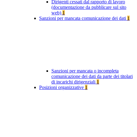
Dirigenti cessati dal rapporto di lavoro
(documentazione da pubblicare sul sito
web)
1
Sanzioni per mancata comunicazione dei dati
1
Sanzioni per mancata o incompleta
comunicazione dei dati da parte dei titolari
di incarichi dirigenziali
1
Posizioni organizzative
1