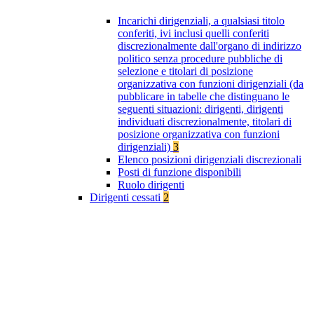
Incarichi dirigenziali, a qualsiasi titolo
conferiti, ivi inclusi quelli conferiti
discrezionalmente dall'organo di indirizzo
politico senza procedure pubbliche di
selezione e titolari di posizione
organizzativa con funzioni dirigenziali (da
pubblicare in tabelle che distinguano le
seguenti situazioni: dirigenti, dirigenti
individuati discrezionalmente, titolari di
posizione organizzativa con funzioni
dirigenziali)
3
Elenco posizioni dirigenziali discrezionali
Posti di funzione disponibili
Ruolo dirigenti
Dirigenti cessati
2