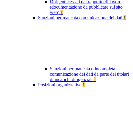
Dirigenti cessati dal rapporto di lavoro
(documentazione da pubblicare sul sito
web)
1
Sanzioni per mancata comunicazione dei dati
1
Sanzioni per mancata o incompleta
comunicazione dei dati da parte dei titolari
di incarichi dirigenziali
1
Posizioni organizzative
1