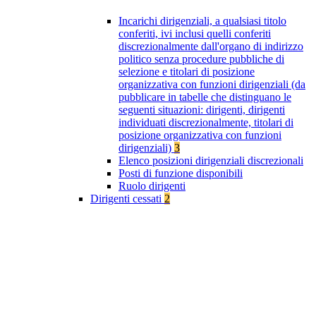
Incarichi dirigenziali, a qualsiasi titolo
conferiti, ivi inclusi quelli conferiti
discrezionalmente dall'organo di indirizzo
politico senza procedure pubbliche di
selezione e titolari di posizione
organizzativa con funzioni dirigenziali (da
pubblicare in tabelle che distinguano le
seguenti situazioni: dirigenti, dirigenti
individuati discrezionalmente, titolari di
posizione organizzativa con funzioni
dirigenziali)
3
Elenco posizioni dirigenziali discrezionali
Posti di funzione disponibili
Ruolo dirigenti
Dirigenti cessati
2