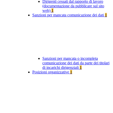
Dirigenti cessati dal rapporto di lavoro
(documentazione da pubblicare sul sito
web)
1
Sanzioni per mancata comunicazione dei dati
1
Sanzioni per mancata o incompleta
comunicazione dei dati da parte dei titolari
di incarichi dirigenziali
1
Posizioni organizzative
1