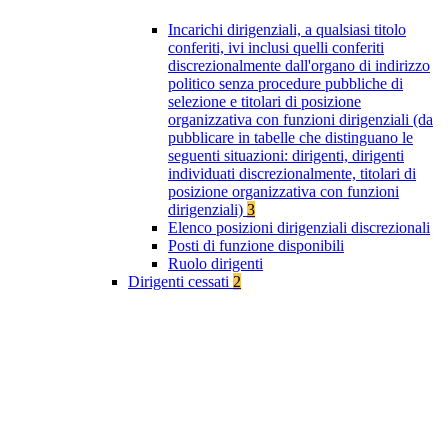
Incarichi dirigenziali, a qualsiasi titolo
conferiti, ivi inclusi quelli conferiti
discrezionalmente dall'organo di indirizzo
politico senza procedure pubbliche di
selezione e titolari di posizione
organizzativa con funzioni dirigenziali (da
pubblicare in tabelle che distinguano le
seguenti situazioni: dirigenti, dirigenti
individuati discrezionalmente, titolari di
posizione organizzativa con funzioni
dirigenziali)
3
Elenco posizioni dirigenziali discrezionali
Posti di funzione disponibili
Ruolo dirigenti
Dirigenti cessati
2