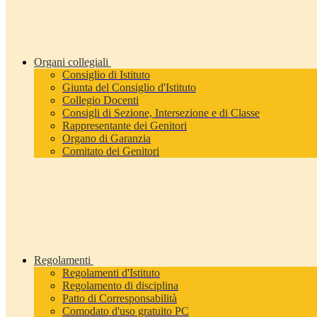
Organi collegiali
Consiglio di Istituto
Giunta del Consiglio d'Istituto
Collegio Docenti
Consigli di Sezione, Intersezione e di Classe
Rappresentante dei Genitori
Organo di Garanzia
Comitato dei Genitori
Regolamenti
Regolamenti d'Istituto
Regolamento di disciplina
Patto di Corresponsabilità
Comodato d'uso gratuito PC