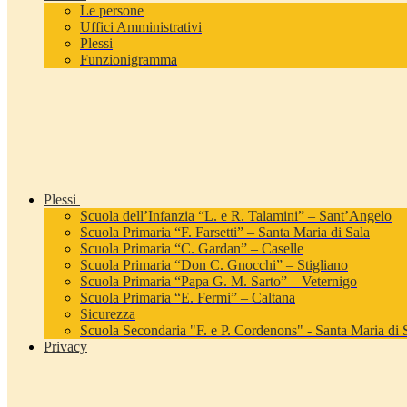
Le persone
Uffici Amministrativi
Plessi
Funzionigramma
Plessi
Scuola dell’Infanzia “L. e R. Talamini” – Sant’Angelo
Scuola Primaria “F. Farsetti” – Santa Maria di Sala
Scuola Primaria “C. Gardan” – Caselle
Scuola Primaria “Don C. Gnocchi” – Stigliano
Scuola Primaria “Papa G. M. Sarto” – Veternigo
Scuola Primaria “E. Fermi” – Caltana
Sicurezza
Scuola Secondaria "F. e P. Cordenons" - Santa Maria di 
Privacy