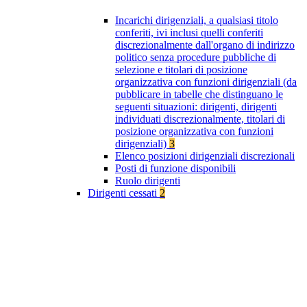
Incarichi dirigenziali, a qualsiasi titolo
conferiti, ivi inclusi quelli conferiti
discrezionalmente dall'organo di indirizzo
politico senza procedure pubbliche di
selezione e titolari di posizione
organizzativa con funzioni dirigenziali (da
pubblicare in tabelle che distinguano le
seguenti situazioni: dirigenti, dirigenti
individuati discrezionalmente, titolari di
posizione organizzativa con funzioni
dirigenziali)
3
Elenco posizioni dirigenziali discrezionali
Posti di funzione disponibili
Ruolo dirigenti
Dirigenti cessati
2