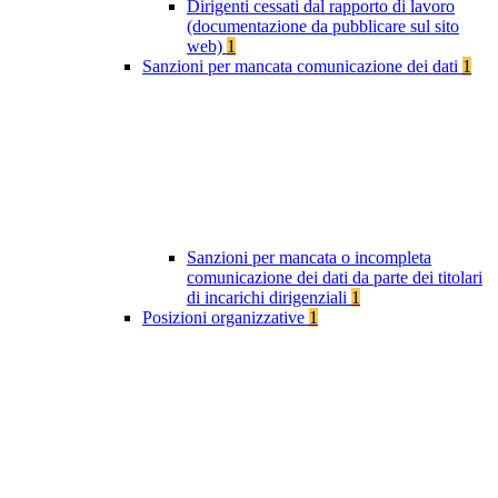
Dirigenti cessati dal rapporto di lavoro
(documentazione da pubblicare sul sito
web)
1
Sanzioni per mancata comunicazione dei dati
1
Sanzioni per mancata o incompleta
comunicazione dei dati da parte dei titolari
di incarichi dirigenziali
1
Posizioni organizzative
1