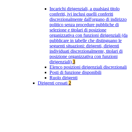
Incarichi dirigenziali, a qualsiasi titolo
conferiti, ivi inclusi quelli conferiti
discrezionalmente dall'organo di indirizzo
politico senza procedure pubbliche di
selezione e titolari di posizione
organizzativa con funzioni dirigenziali (da
pubblicare in tabelle che distinguano le
seguenti situazioni: dirigenti, dirigenti
individuati discrezionalmente, titolari di
posizione organizzativa con funzioni
dirigenziali)
3
Elenco posizioni dirigenziali discrezionali
Posti di funzione disponibili
Ruolo dirigenti
Dirigenti cessati
2