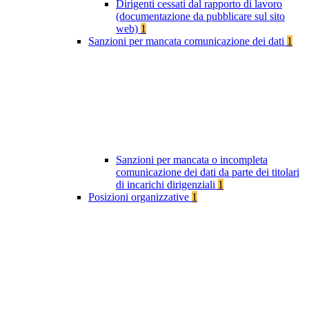
Dirigenti cessati dal rapporto di lavoro
(documentazione da pubblicare sul sito
web)
1
Sanzioni per mancata comunicazione dei dati
1
Sanzioni per mancata o incompleta
comunicazione dei dati da parte dei titolari
di incarichi dirigenziali
1
Posizioni organizzative
1