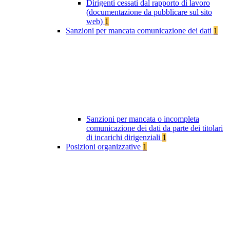
Dirigenti cessati dal rapporto di lavoro
(documentazione da pubblicare sul sito
web)
1
Sanzioni per mancata comunicazione dei dati
1
Sanzioni per mancata o incompleta
comunicazione dei dati da parte dei titolari
di incarichi dirigenziali
1
Posizioni organizzative
1