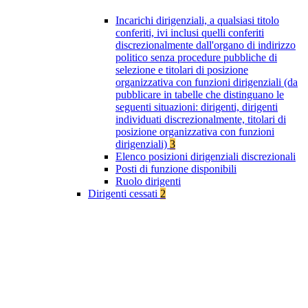
Incarichi dirigenziali, a qualsiasi titolo
conferiti, ivi inclusi quelli conferiti
discrezionalmente dall'organo di indirizzo
politico senza procedure pubbliche di
selezione e titolari di posizione
organizzativa con funzioni dirigenziali (da
pubblicare in tabelle che distinguano le
seguenti situazioni: dirigenti, dirigenti
individuati discrezionalmente, titolari di
posizione organizzativa con funzioni
dirigenziali)
3
Elenco posizioni dirigenziali discrezionali
Posti di funzione disponibili
Ruolo dirigenti
Dirigenti cessati
2