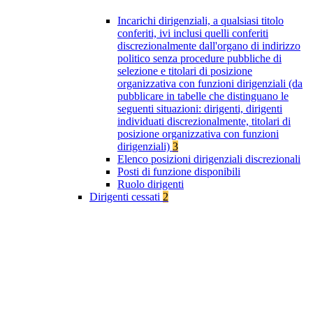
Incarichi dirigenziali, a qualsiasi titolo
conferiti, ivi inclusi quelli conferiti
discrezionalmente dall'organo di indirizzo
politico senza procedure pubbliche di
selezione e titolari di posizione
organizzativa con funzioni dirigenziali (da
pubblicare in tabelle che distinguano le
seguenti situazioni: dirigenti, dirigenti
individuati discrezionalmente, titolari di
posizione organizzativa con funzioni
dirigenziali)
3
Elenco posizioni dirigenziali discrezionali
Posti di funzione disponibili
Ruolo dirigenti
Dirigenti cessati
2