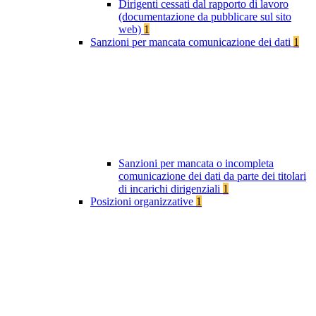
Dirigenti cessati dal rapporto di lavoro
(documentazione da pubblicare sul sito
web)
1
Sanzioni per mancata comunicazione dei dati
1
Sanzioni per mancata o incompleta
comunicazione dei dati da parte dei titolari
di incarichi dirigenziali
1
Posizioni organizzative
1