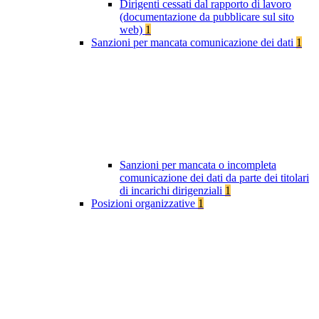
Dirigenti cessati dal rapporto di lavoro
(documentazione da pubblicare sul sito
web)
1
Sanzioni per mancata comunicazione dei dati
1
Sanzioni per mancata o incompleta
comunicazione dei dati da parte dei titolari
di incarichi dirigenziali
1
Posizioni organizzative
1