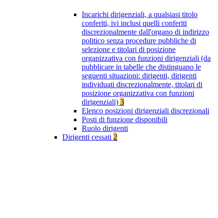
Incarichi dirigenziali, a qualsiasi titolo
conferiti, ivi inclusi quelli conferiti
discrezionalmente dall'organo di indirizzo
politico senza procedure pubbliche di
selezione e titolari di posizione
organizzativa con funzioni dirigenziali (da
pubblicare in tabelle che distinguano le
seguenti situazioni: dirigenti, dirigenti
individuati discrezionalmente, titolari di
posizione organizzativa con funzioni
dirigenziali)
3
Elenco posizioni dirigenziali discrezionali
Posti di funzione disponibili
Ruolo dirigenti
Dirigenti cessati
2