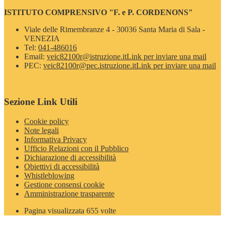
ISTITUTO COMPRENSIVO "F. e P. CORDENONS"
Viale delle Rimembranze 4 - 30036 Santa Maria di Sala -
VENEZIA
Tel:
041-486016
Email:
veic82100r@istruzione.it
Link per inviare una mail
PEC:
veic82100r@pec.istruzione.it
Link per inviare una mail
Sezione Link Utili
Cookie policy
Note legali
Informativa Privacy
Ufficio Relazioni con il Pubblico
Dichiarazione di accessibilità
Obiettivi di accessibilità
Whistleblowing
Gestione consensi cookie
Amministrazione trasparente
Pagina visualizzata
655
volte