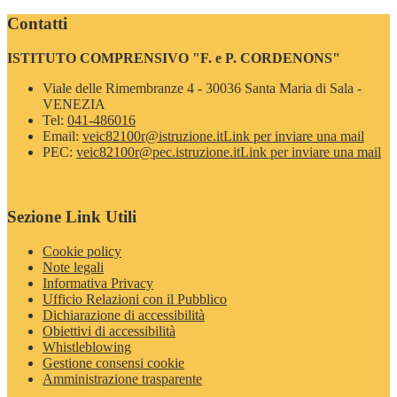
Contatti
ISTITUTO COMPRENSIVO "F. e P. CORDENONS"
Viale delle Rimembranze 4 - 30036 Santa Maria di Sala -
VENEZIA
Tel:
041-486016
Email:
veic82100r@istruzione.it
Link per inviare una mail
PEC:
veic82100r@pec.istruzione.it
Link per inviare una mail
Sezione Link Utili
Cookie policy
Note legali
Informativa Privacy
Ufficio Relazioni con il Pubblico
Dichiarazione di accessibilità
Obiettivi di accessibilità
Whistleblowing
Gestione consensi cookie
Amministrazione trasparente