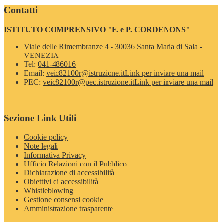
Contatti
ISTITUTO COMPRENSIVO "F. e P. CORDENONS"
Viale delle Rimembranze 4 - 30036 Santa Maria di Sala -
VENEZIA
Tel:
041-486016
Email:
veic82100r@istruzione.it
Link per inviare una mail
PEC:
veic82100r@pec.istruzione.it
Link per inviare una mail
Sezione Link Utili
Cookie policy
Note legali
Informativa Privacy
Ufficio Relazioni con il Pubblico
Dichiarazione di accessibilità
Obiettivi di accessibilità
Whistleblowing
Gestione consensi cookie
Amministrazione trasparente