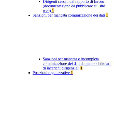
Dirigenti cessati dal rapporto di lavoro
(documentazione da pubblicare sul sito
web)
1
Sanzioni per mancata comunicazione dei dati
1
Sanzioni per mancata o incompleta
comunicazione dei dati da parte dei titolari
di incarichi dirigenziali
1
Posizioni organizzative
1