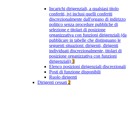
Incarichi dirigenziali, a qualsiasi titolo
conferiti, ivi inclusi quelli conferiti
discrezionalmente dall'organo di indirizzo
politico senza procedure pubbliche di
selezione e titolari di posizione
organizzativa con funzioni dirigenziali (da
pubblicare in tabelle che distinguano le
seguenti situazioni: dirigenti, dirigenti
individuati discrezionalmente, titolari di
posizione organizzativa con funzioni
dirigenziali)
3
Elenco posizioni dirigenziali discrezionali
Posti di funzione disponibili
Ruolo dirigenti
Dirigenti cessati
2