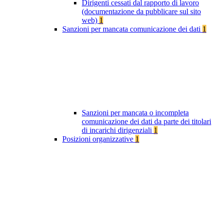
Dirigenti cessati dal rapporto di lavoro
(documentazione da pubblicare sul sito
web)
1
Sanzioni per mancata comunicazione dei dati
1
Sanzioni per mancata o incompleta
comunicazione dei dati da parte dei titolari
di incarichi dirigenziali
1
Posizioni organizzative
1