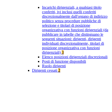
Incarichi dirigenziali, a qualsiasi titolo
conferiti, ivi inclusi quelli conferiti
discrezionalmente dall'organo di indirizzo
politico senza procedure pubbliche di
selezione e titolari di posizione
organizzativa con funzioni dirigenziali (da
pubblicare in tabelle che distinguano le
seguenti situazioni: dirigenti, dirigenti
individuati discrezionalmente, titolari di
posizione organizzativa con funzioni
dirigenziali)
3
Elenco posizioni dirigenziali discrezionali
Posti di funzione disponibili
Ruolo dirigenti
Dirigenti cessati
2