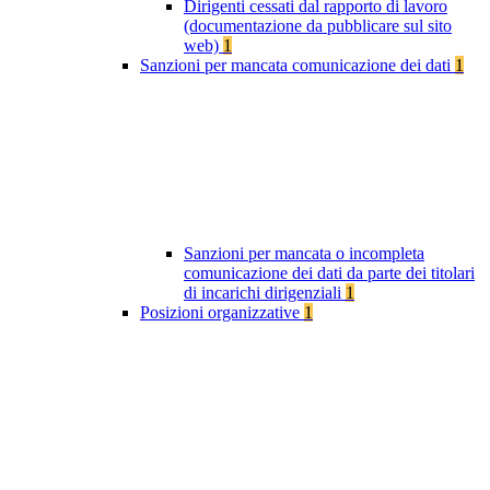
Dirigenti cessati dal rapporto di lavoro
(documentazione da pubblicare sul sito
web)
1
Sanzioni per mancata comunicazione dei dati
1
Sanzioni per mancata o incompleta
comunicazione dei dati da parte dei titolari
di incarichi dirigenziali
1
Posizioni organizzative
1