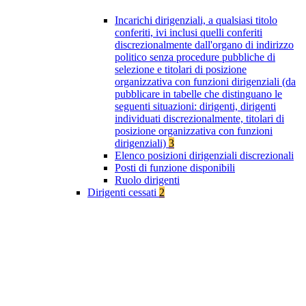
Incarichi dirigenziali, a qualsiasi titolo
conferiti, ivi inclusi quelli conferiti
discrezionalmente dall'organo di indirizzo
politico senza procedure pubbliche di
selezione e titolari di posizione
organizzativa con funzioni dirigenziali (da
pubblicare in tabelle che distinguano le
seguenti situazioni: dirigenti, dirigenti
individuati discrezionalmente, titolari di
posizione organizzativa con funzioni
dirigenziali)
3
Elenco posizioni dirigenziali discrezionali
Posti di funzione disponibili
Ruolo dirigenti
Dirigenti cessati
2