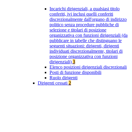
Incarichi dirigenziali, a qualsiasi titolo
conferiti, ivi inclusi quelli conferiti
discrezionalmente dall'organo di indirizzo
politico senza procedure pubbliche di
selezione e titolari di posizione
organizzativa con funzioni dirigenziali (da
pubblicare in tabelle che distinguano le
seguenti situazioni: dirigenti, dirigenti
individuati discrezionalmente, titolari di
posizione organizzativa con funzioni
dirigenziali)
3
Elenco posizioni dirigenziali discrezionali
Posti di funzione disponibili
Ruolo dirigenti
Dirigenti cessati
2