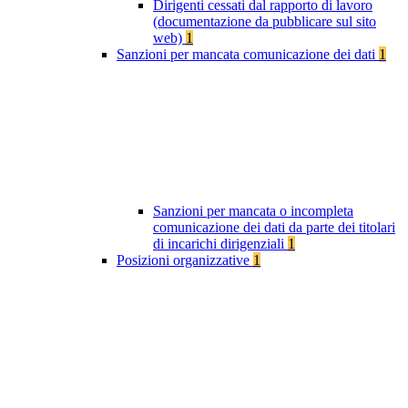
Dirigenti cessati dal rapporto di lavoro
(documentazione da pubblicare sul sito
web)
1
Sanzioni per mancata comunicazione dei dati
1
Sanzioni per mancata o incompleta
comunicazione dei dati da parte dei titolari
di incarichi dirigenziali
1
Posizioni organizzative
1